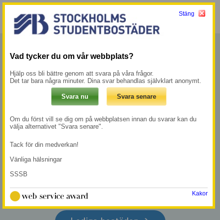
Stäng
Meny
Mina sidor →
Vad tycker du om vår webbplats?
LIVE
Hjälp oss bli bättre genom att svara på våra frågor.
Det tar bara några minuter. Dina svar behandlas självklart anonymt.
CLOSE TO
WHAT
Om du först vill se dig om på webbplatsen innan du svarar kan du
välja alternativet "Svara senare".
MATTERS
Tack för din medverkan!
Vänliga hälsningar
SSSB
Registrera dig
→
Kakor