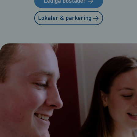
Lediga bostäder
→
Lokaler & parkering
→