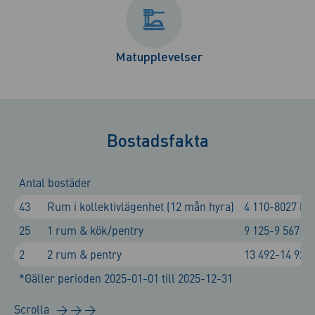
Matupplevelser
Bostadsfakta
Antal bostäder
43
Rum i kollektivlägenhet (12 mån hyra)
4 110-8027 kr
25
1 rum & kök/pentry
9 125-9 567 k
2
2 rum & pentry
13 492-14 925
*Gäller perioden 2025-01-01 till 2025-12-31