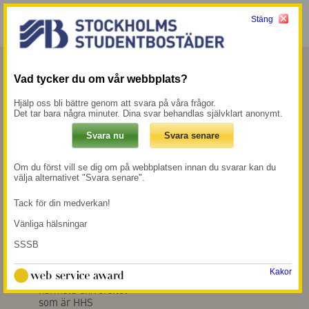
Stäng
Meny
Mina sidor →
Vad tycker du om vår webbplats?
Kurland
Hjälp oss bli bättre genom att svara på våra frågor.
Det tar bara några minuter. Dina svar behandlas självklart anonymt.
Fastigheten Kurland ligger minst sagt
centralt i Stockholm, mitt emot Adolf
Om du först vill se dig om på webbplatsen innan du svarar kan du
Fredriks kyrka och ett kvarter ifrån
välja alternativet "Svara senare".
shoppingstråket Drottninggatan.
Tack för din medverkan!
Vänliga hälsningar
350 m till
250 m till närmsta
tunnelbanestation
mataffär
SSSB
Rådmansgatan
Kakor
6 min gång till
närmsta universitet
som är HHS