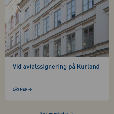
Vid avtalssignering på Kurland
→
LÄS MER
Se fler nyheter
→