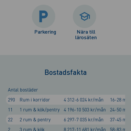
Parkering
Nära till
lärosäten
Bostadsfakta
Antal bostäder
290
Rum i korridor
4 312-6 024 kr/mån
16-28 m²
11
1 rum & kök/pentry
4 196-10 503 kr/mån
24-50 m²
22
2 rum & pentry
6 297-7 035 kr/mån
37-45 m²
2
3 rum & kök
8 217-11 681 kr/mån
58-83 m²