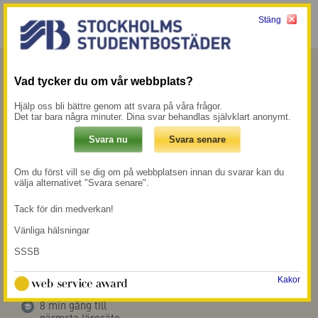
Stäng
Meny
Mina sidor →
Vad tycker du om vår webbplats?
Forum
Hjälp oss bli bättre genom att svara på våra frågor.
Det tar bara några minuter. Dina svar behandlas självklart anonymt.
Att bo på Forum är idealiskt om du studerar
på KTH, som ligger bara några minuters
Om du först vill se dig om på webbplatsen innan du svarar kan du
promenad bort. Samtidigt har du nära till
välja alternativet "Svara senare".
Stockholms universitet och flera andra
Tack för din medverkan!
lärosäten.
Vänliga hälsningar
SSSB
100 m till
500 m till närmsta
tunnelbanestation
mataffär
Kakor
Tekniska högskolan
8 min gång till
närmsta lärosäte