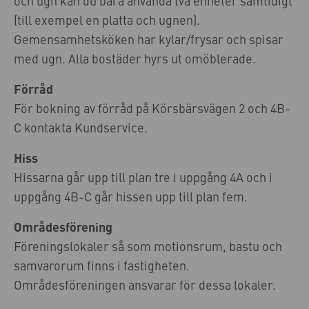
och ugn kan du bara använda två enheter samtidigt
(till exempel en platta och ugnen).
Gemensamhetsköken har kylar/frysar och spisar
med ugn. Alla bostäder hyrs ut omöblerade.
Förråd
För bokning av förråd på Körsbärsvägen 2 och 4B-
C kontakta Kundservice.
Hiss
Hissarna går upp till plan tre i uppgång 4A och i
uppgång 4B-C går hissen upp till plan fem.
Områdesförening
Föreningslokaler så som motionsrum, bastu och
samvarorum finns i fastigheten.
Områdesföreningen ansvarar för dessa lokaler.