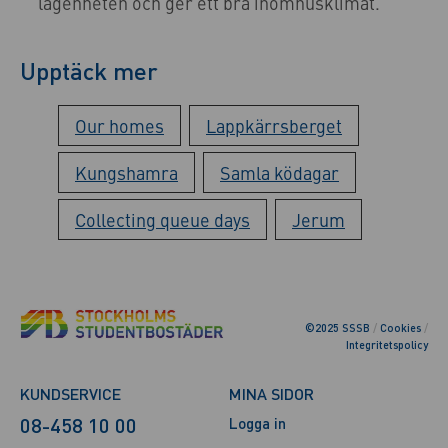
lägenheten och ger ett bra inomhusklimat.
Upptäck mer
Our homes
Lappkärrsberget
Kungshamra
Samla ködagar
Collecting queue days
Jerum
©2025 SSSB
/
Cookies
/
Integritetspolicy
KUNDSERVICE
MINA SIDOR
08-458 10 00
Logga in