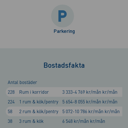
Parkering
Bostadsfakta
Antal bostäder
228
Rum i korridor
3 333-4 769 kr/mån kr/mån
1
224
1 rum & kök/pentry
5 654-8 055 kr/mån kr/mån
2
58
2 rum & kök/pentry
5 072-10 786 kr/mån kr/mån
3
38
3 rum & kök
6 548 kr/mån kr/mån
5