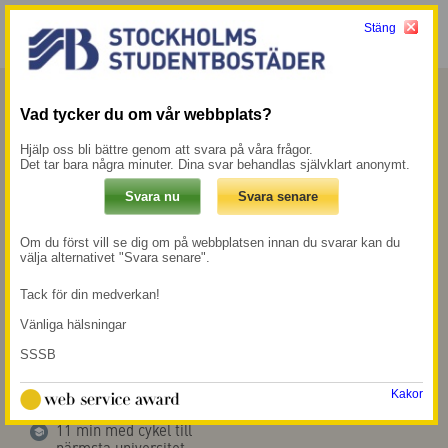
Stäng
Meny
Mina sidor →
Vad tycker du om vår webbplats?
Strix
Hjälp oss bli bättre genom att svara på våra frågor.
Det tar bara några minuter. Dina svar behandlas självklart anonymt.
Strix ligger i Huvudsta i Solna, med närhet till
såväl grönområden som Solna centrum och
Om du först vill se dig om på webbplatsen innan du svarar kan du
Karolinska institutet. Området Strix består av
välja alternativet "Svara senare".
tre hus och har en blandning av studentrum
Tack för din medverkan!
och lägenheter i olika storlekar.
Vänliga hälsningar
SSSB
300 m till
50 m till närmsta
tunnelbanestation
mataffär
Kakor
Västra skogen
11 min med cykel till
närmsta universitet