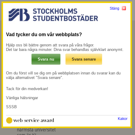
Stäng
Meny
Mina sidor →
Vad tycker du om vår webbplats?
Marieberg
Hjälp oss bli bättre genom att svara på våra frågor.
Det tar bara några minuter. Dina svar behandlas självklart anonymt.
Vi hyr av bostadsrättsföreningen Lysbomben
ett antal bostäder i deras fastigheter, som vi
Om du först vill se dig om på webbplatsen innan du svarar kan du
sedan hyr ut som studentbostäder. Huset
välja alternativet "Svara senare".
ligger intill vattnet i stadsdelen Kungsholmen
Tack för din medverkan!
i centrala Stockholm.
Vänliga hälsningar
SSSB
250 till busshållplats
400 m till närmsta
Fria Ukrainas plats
mataffär
Kakor
14 min med cykel till
närmsta universitet
som är KI