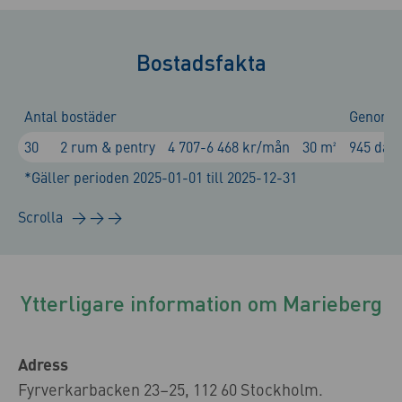
Bostadsfakta
Antal bostäder
Genomsni
30
2 rum & pentry
4 707-6 468 kr/mån
30 m²
945 dag
*Gäller perioden 2025-01-01 till 2025-12-31
Ytterligare information om Marieberg
Adress
Fyrverkarbacken 23–25, 112 60 Stockholm.