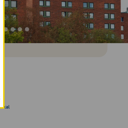
r
lokal