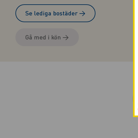
Se lediga bostäder
→
Gå med i kön
→
Na