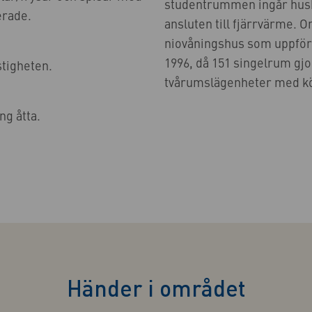
studentrummen ingår hushå
erade.
ansluten till fjärrvärme. O
niovåningshus som uppför
1996, då 151 singelrum gjo
astigheten.
tvårumslägenheter med k
ng åtta.
Händer i området