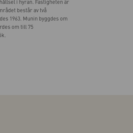
llsel i hyran. Fastigheten är
mrådet består av två
des 1963. Munin byggdes om
rdes om till 75
ök.