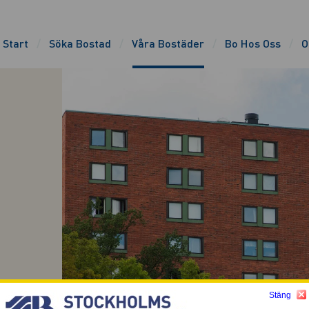
Start
Söka Bostad
Våra Bostäder
Bo Hos Oss
O
Stäng