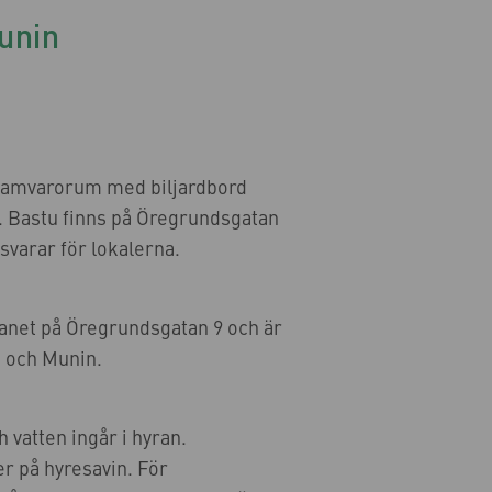
unin
samvarorum med biljardbord
. Bastu finns på Öregrundsgatan
varar för lokalerna.
planet på Öregrundsgatan 9 och är
 och Munin.
vatten ingår i hyran.
r på hyresavin. För