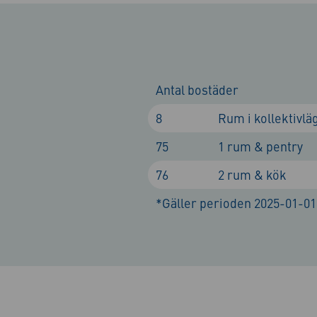
Antal bostäder
8
Rum i kollektivlä
75
1 rum & pentry
76
2 rum & kök
*Gäller perioden 2025-01-01 