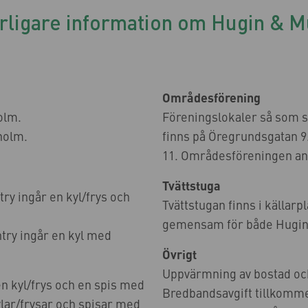
erligare information om Hugin & M
Områdesförening
olm.
Föreningslokaler så som 
holm.
finns på Öregrundsgatan 9
11. Områdesföreningen ans
Tvättstuga
ry ingår en kyl/frys och
Tvättstugan finns i källar
gemensam för både Hugin
try ingår en kyl med
Övrigt
Uppvärmning av bostad och 
en kyl/frys och en spis med
Bredbandsavgift tillkomme
ar/frysar och spisar med