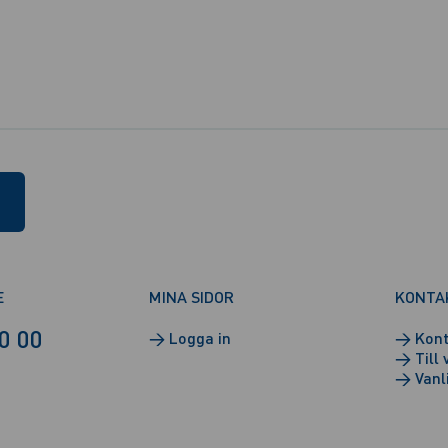
E
MINA SIDOR
KONTA
0 00
→
Logga in
→
Kont
→
Till 
→
Vanl