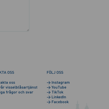
KTA OSS
FÖLJ OSS
akta oss
→
Instagram
vår visselblåsartjänst
→
YouTube
iga frågor och svar
→
TikTok
→
LinkedIn
→
Facebook