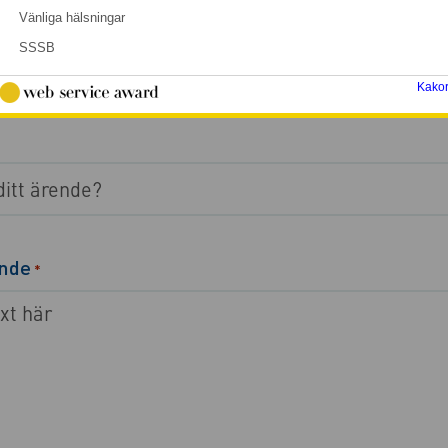
*
Vänliga hälsningar
SSSB
Kako
ande
*