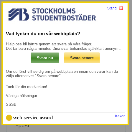
Stäng
Meny
Mina sidor →
Start
/
Kontakta Sandra Svanberg
Vad tycker du om vår webbplats?
Kontakta Sandra Svanberg
Hjälp oss bli bättre genom att svara på våra frågor.
Det tar bara några minuter. Dina svar behandlas självklart anonymt.
”
” anger obligatoriska fält
*
Om du först vill se dig om på webbplatsen innan du svarar kan du
Namn
välja alternativet "Svara senare".
*
Tack för din medverkan!
Vänliga hälsningar
SSSB
E-postadress
*
Kakor