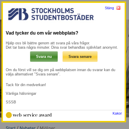
Stäng
Meny
Mina sidor →
Vad tycker du om vår webbplats?
Hjälp oss bli bättre genom att svara på våra frågor.
Det tar bara några minuter. Dina svar behandlas självklart anonymt.
Om du först vill se dig om på webbplatsen innan du svarar kan du
välja alternativet "Svara senare".
Tack för din medverkan!
Vänliga hälsningar
SSSB
Kakor
Start
/
Nyheter
/
Mjölner