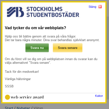
Stäng
Meny
Mina sidor →
Vad tycker du om vår webbplats?
Hjälp oss bli bättre genom att svara på våra frågor.
Det tar bara några minuter. Dina svar behandlas självklart anonymt.
Om du först vill se dig om på webbplatsen innan du svarar kan du
välja alternativet "Svara senare".
Tack för din medverkan!
Vänliga hälsningar
SSSB
Kakor
Start
/
Nyheter
/
Vätan