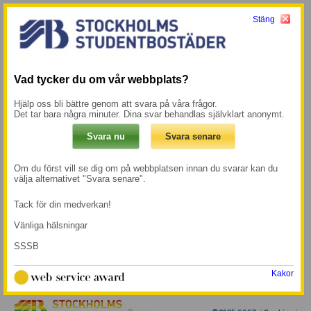
Stäng
Meny
Mina sidor →
Start
/
Bo Hos Oss
Vad tycker du om vår webbplats?
Bo Hos Oss
Hjälp oss bli bättre genom att svara på våra frågor.
Det tar bara några minuter. Dina svar behandlas självklart anonymt.
Om du först vill se dig om på webbplatsen innan du svarar kan du
välja alternativet "Svara senare".
Tack för din medverkan!
Vänliga hälsningar
SSSB
Kakor