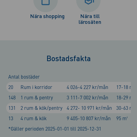
Nära shopping
Nära till
lärosäten
Bostadsfakta
Antal bostäder
20
Rum i korridor
4 026-4 227 kr/mån
17-18 m²
148
1 rum & pentry
3 111-7 002 kr/mån
18-29 m²
131
2 rum & kök/pentry
4 272- 10 971 kr/mån
30-63 m²
13
4 rum & kök
9 405-10 807 kr/mån
95 m²
*Gäller perioden 2025-01-01 till 2025-12-31