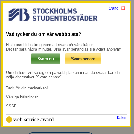
Stäng
Meny
Mina sidor →
Vad tycker du om vår webbplats?
Flemingsberg
Hjälp oss bli bättre genom att svara på våra frågor.
Det tar bara några minuter. Dina svar behandlas självklart anonymt.
I slutet av 1990-talet köpte vi 14-våningshuset
Medicinaren i Flemingingsberg i Huddinge
Om du först vill se dig om på webbplatsen innan du svarar kan du
med cirka 300 bostäder.
välja alternativet "Svara senare".
Tack för din medverkan!
800 m till
300 m till närmsta
pendeltågsstation
mataffär
Vänliga hälsningar
Flemingsberg
SSSB
13 min gång till
närmsta universitet
Kakor
som är SH