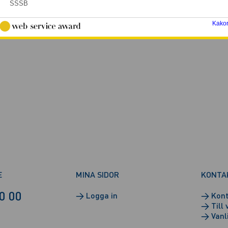
SSSB
Kako
E
MINA SIDOR
KONTA
0 00
→
Logga in
→
Kont
→
Till 
→
Vanl