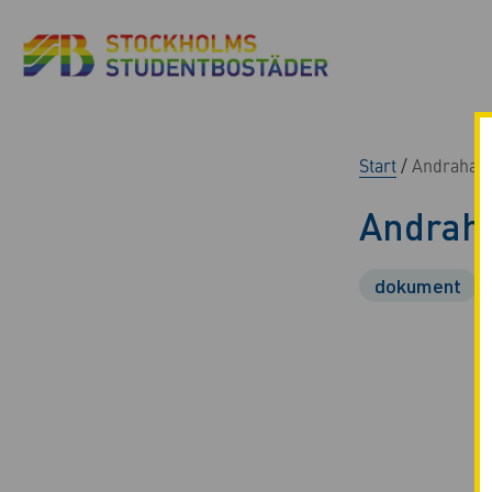
Start
/
Andrahand
Andraha
dokument