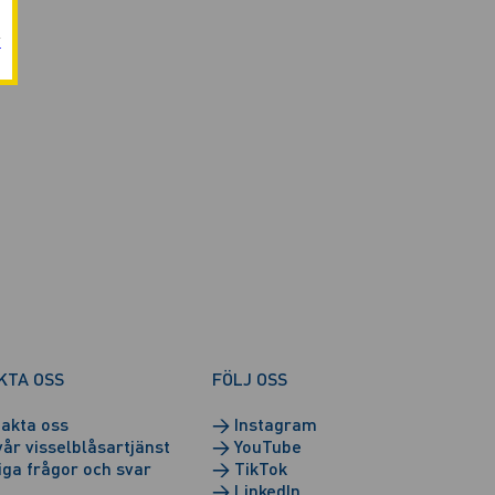
r
KTA OSS
FÖLJ OSS
akta oss
→
Instagram
vår visselblåsartjänst
→
YouTube
iga frågor och svar
→
TikTok
→
LinkedIn