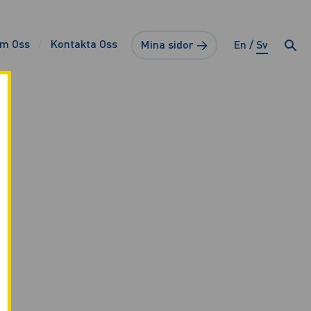
m Oss
Kontakta Oss
Mina sidor →
En
Sv