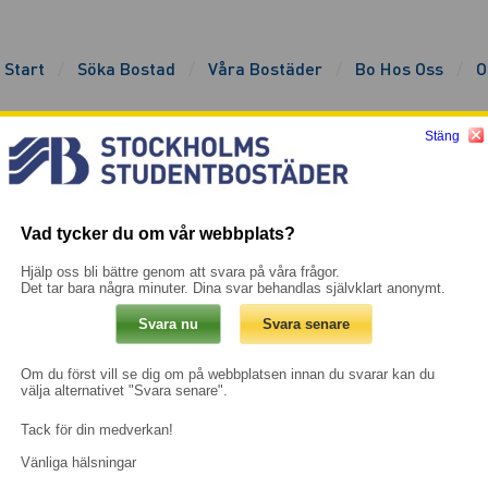
Start
Söka Bostad
Våra Bostäder
Bo Hos Oss
O
Stäng
suthyrning fullmakt
ndsuthyrning fullmakt
Vad tycker du om vår webbplats?
Hjälp oss bli bättre genom att svara på våra frågor.
2023-10-02
· Senast uppdaterad 2023-10-02
Det tar bara några minuter. Dina svar behandlas självklart anonymt.
Om du först vill se dig om på webbplatsen innan du svarar kan du
välja alternativet "Svara senare".
Tack för din medverkan!
Vänliga hälsningar