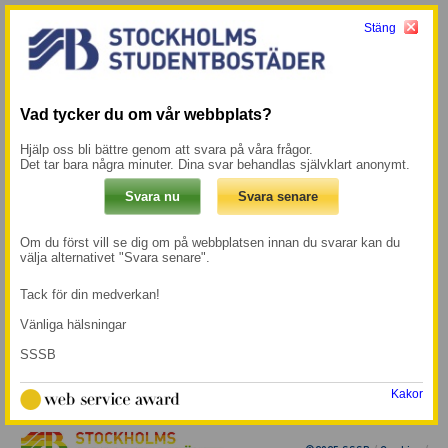
Stäng
Meny
Mina sidor →
Start
/
Fritermin
Vad tycker du om vår webbplats?
Fritermin
Hjälp oss bli bättre genom att svara på våra frågor.
Det tar bara några minuter. Dina svar behandlas självklart anonymt.
dokument
2023-10-02
· Senast uppdaterad 2023-10-02
Om du först vill se dig om på webbplatsen innan du svarar kan du
välja alternativet "Svara senare".
Tack för din medverkan!
Vänliga hälsningar
SSSB
Kakor