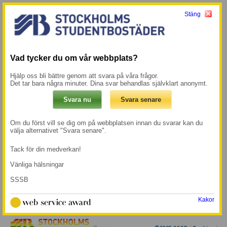
Stäng
Meny
Mina sidor →
Start
/
Instruktion för nedladdning av efterfrågade
Vad tycker du om vår webbplats?
dokument
Hjälp oss bli bättre genom att svara på våra frågor.
Det tar bara några minuter. Dina svar behandlas självklart anonymt.
Instruktion för nedladdning av
efterfrågade dokument
Om du först vill se dig om på webbplatsen innan du svarar kan du
dokument
2023-11-07
välja alternativet "Svara senare".
· Senast uppdaterad 2024-07-23
Tack för din medverkan!
Vänliga hälsningar
SSSB
Kakor