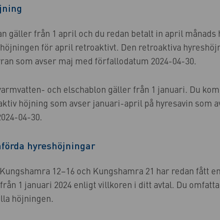
jning
n gäller från 1 april och du redan betalt in april månad
höjningen för april retroaktivt. Den retroaktiva hyreshö
yran som avser maj med förfallodatum 2024-04-30.
varmvatten- och elschablon gäller från 1 januari. Du ko
oaktiv höjning som avser januari-april på hyresavin som
2024-04-30.
förda hyreshöjningar
 Kungshamra 12–16 och Kungshamra 21 har redan fått e
rån 1 januari 2024 enligt villkoren i ditt avtal. Du omfatta
lla höjningen.