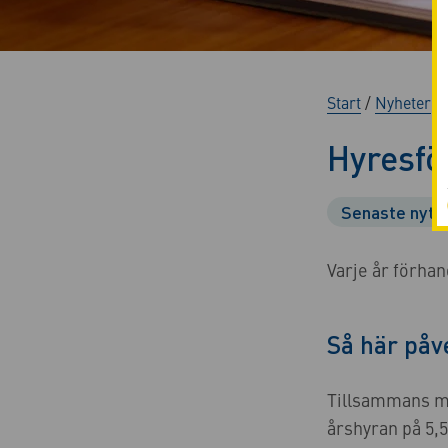
Start
/
Nyheter
/
Hyresfö
Senaste nytt
Varje år förha
Så här påv
Tillsammans me
årshyran på 5,5