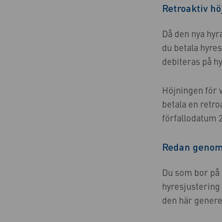
Retroaktiv hö
Då den nya hyra
du betala hyres
debiteras på h
Höjningen för 
betala en retr
förfallodatum 
Redan genom
Du som bor på
hyresjustering f
den här genere