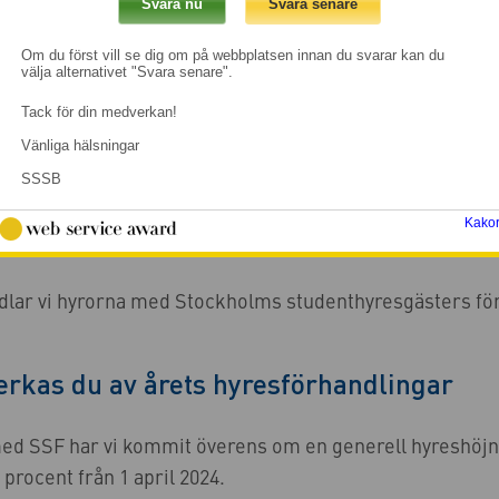
Om du först vill se dig om på webbplatsen innan du svarar kan du
välja alternativet "Svara senare".
Hyresförhandlingar för 2024 klara
Tack för din medverkan!
Vänliga hälsningar
rhandlingar för 2024 klara
SSSB
Kako
2024-04-22
· Senast uppdaterad 2024-07-17
ndlar vi hyrorna med Stockholms studenthyresgästers för
erkas du av årets hyresförhandlingar
d SSF har vi kommit överens om en generell hyreshöjn
 procent från 1 april 2024.