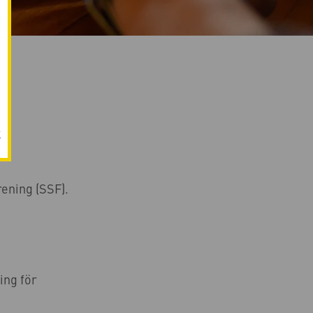
r
ening (SSF).
ing för