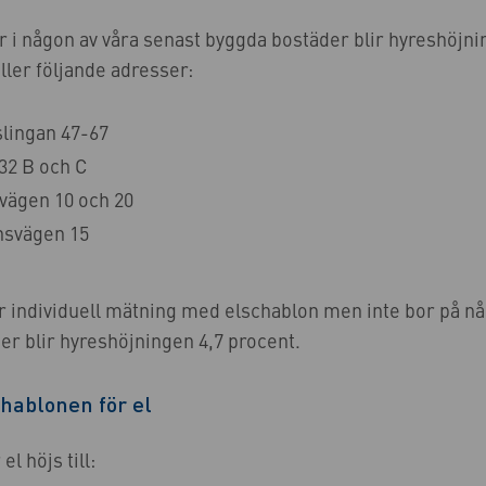
r i någon av våra senast byggda bostäder blir hyreshöjni
ller följande adresser:
lingan 47-67
32 B och C
vägen 10 och 20
svägen 15
r individuell mätning med elschablon men inte bor på n
r blir hyreshöjningen 4,7 procent.
chablonen för el
l höjs till: