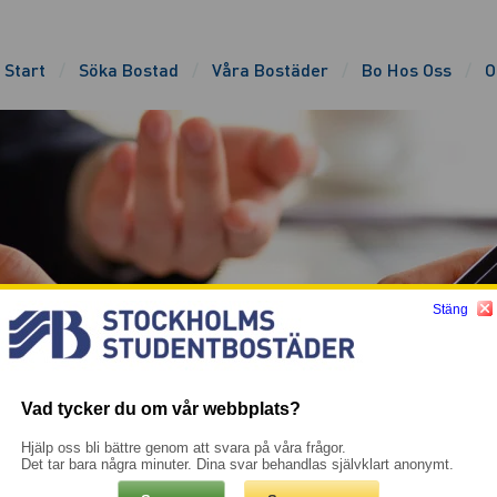
Start
Söka Bostad
Våra Bostäder
Bo Hos Oss
O
Stäng
Vad tycker du om vår webbplats?
Hjälp oss bli bättre genom att svara på våra frågor.
Det tar bara några minuter. Dina svar behandlas självklart anonymt.