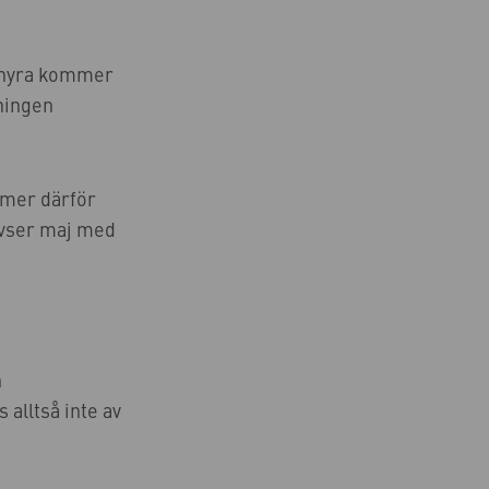
s hyra kommer
jningen
mmer därför
 avser maj med
n
s alltså inte av