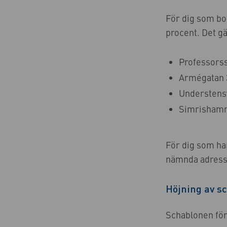
För dig som bo
procent. Det gä
Professorss
Armégatan 
Understens
Simrishamn
För dig som ha
nämnda adresse
Höjning av s
Schablonen för e