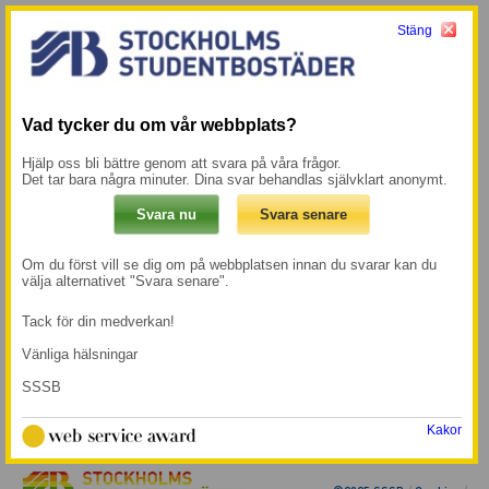
Stäng
Meny
Mina sidor →
Start
/
Vacancies Test
Vad tycker du om vår webbplats?
Vacancies Test
Hjälp oss bli bättre genom att svara på våra frågor.
Det tar bara några minuter. Dina svar behandlas självklart anonymt.
Test text from Gutenberg
Om du först vill se dig om på webbplatsen innan du svarar kan du
all following content below is from API
välja alternativet "Svara senare".
Tack för din medverkan!
Vänliga hälsningar
SSSB
Kakor